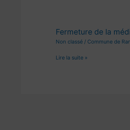
Fermeture de la méd
Fermeture
de
Non classé
/
Commune de Ra
la
médiathèque
Lire la suite »