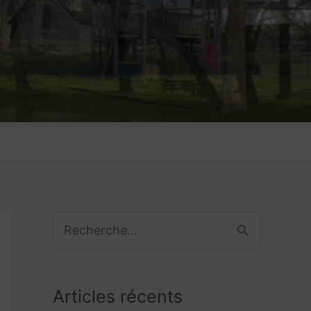
R
e
c
Articles récents
h