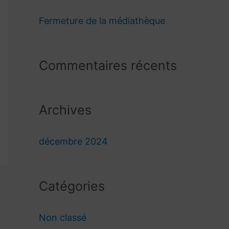
e
Fermeture de la médiathèque
r
c
Commentaires récents
h
e
Archives
r
décembre 2024
:
Catégories
Non classé