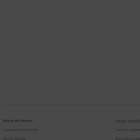
Mairie de Rannée
Heures d’ouvert
4 avenue de l’Ardenne
Lundi et vendr
35130 Rannée
Mercredi et je