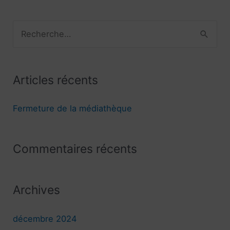
R
e
c
Articles récents
h
e
Fermeture de la médiathèque
r
c
Commentaires récents
h
e
r
Archives
:
décembre 2024