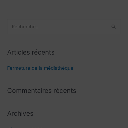
R
e
c
Articles récents
h
e
Fermeture de la médiathèque
r
c
Commentaires récents
h
e
r
Archives