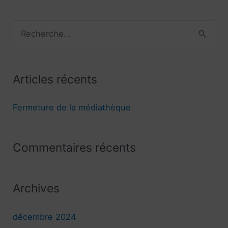
R
e
c
Articles récents
h
e
Fermeture de la médiathèque
r
c
Commentaires récents
h
e
r
Archives
:
décembre 2024