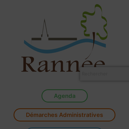
Aller
au
contenu
Agenda
Démarches Administratives