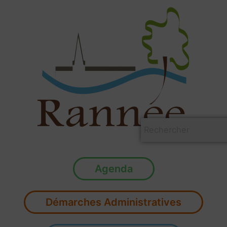
Aller
au
contenu
Agenda
Démarches Administratives